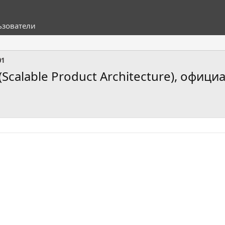
ьзователи
01
Scalable Product Architecture), офици