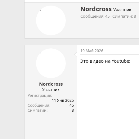
А
Nordcross
Участник
в
Сообщения
45
Симпатии
8
т
о
р
19 Май 2026
Это видео на Youtube:
Nordcross
Участник
Регистрация
11 Янв 2025
Сообщения
45
Симпатии
8