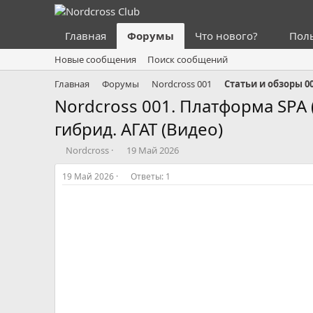
Главная
Форумы
Что нового?
Пол
Новые сообщения
Поиск сообщений
Главная
Форумы
Nordcross 001
Статьи и обзоры 0
Nordcross 001. Платформа SPA (
гибрид. АГАТ (Видео)
А
Д
Nordcross
19 Май 2026
в
а
т
т
19 Май 2026
Ответы: 1
о
а
р
н
т
а
е
ч
м
а
ы
л
а