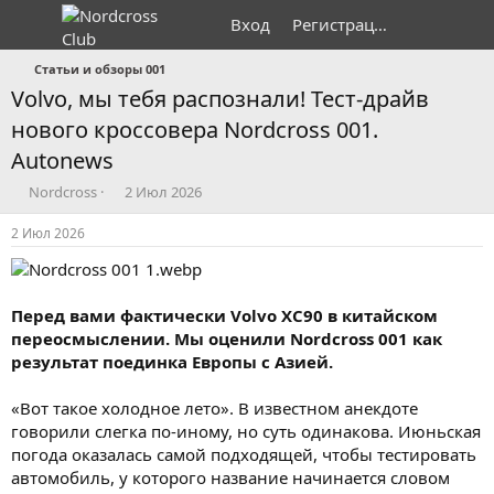
Вход
Регистрация
Статьи и обзоры 001
Volvo, мы тебя распознали! Тест-драйв
нового кроссовера Nordcross 001.
Autonews
А
Д
Nordcross
2 Июл 2026
в
а
т
т
2 Июл 2026
о
а
р
н
т
а
е
ч
Перед вами фактически Volvo XC90 в китайском
м
а
переосмыслении. Мы оценили Nordcross 001 как
ы
л
результат поединка Европы с Азией.
а
«Вот такое холодное лето». В известном анекдоте
говорили слегка по-иному, но суть одинакова. Июньская
погода оказалась самой подходящей, чтобы тестировать
автомобиль, у которого название начинается словом