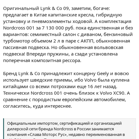
Оригинальный Lynk & Co 09, заметим, богаче:
предлагает в Китае капитанские кресла, гибридную
установку и пневмоэлементы ходовой. А комплектация
Nordcross 001 за 7 130 000 руб. пока единственная и без
вариантов: семиместный салон с диваном, бензиновый
турбомотор объемом 2 л в паре с АКПП, обыкновенная
пассивная подвеска. Но обыкновенная вольвовская
подвеска! Впереди пружины, а сзади установлена
поперечная композитная рессора.
Бренд Lynk & Co принадлежит концерну Geely и вовсю
использует шведские приемы, ибо Volvo была куплена
китайцами со всеми потрохами еще 16 лет назад.
Технически Nordcross 001 очень близок к Volvo XC90. А
сравнение с породистым европейским автомобилем,
согласитесь, куда интереснее.
Официальным импортом, сертификацией и организацией
дилерской сети бренда Nordcross в России занимается
компания «Слава Моторс Рус», недавно переименованная в