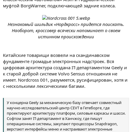
муфтой BorgWarner, подключающей задние колеса.
Незнакомый шильдик «Нордкросс» придется поискать.
Наоборот, кроссовер всячески напоминает о своем
истинном происхождении
Китайские товарищи возвели на скандинавском
фундаменте громадье электронных надстроек. Вся
цифровая архитектура создана IT-департаментом Geely и
к старой доброй системе Volvo Sensus отношения не
имеет. Nordcross 001, разумеется, русифицирован, хотя и
с несколькими лексическими багами.
У концерна Geely за механическую базу отвечает совместный
научно-исследовательский центр CEVT в Гетеборге, где
проектируют архитектуру платформ, силовые каркасы и шасси.
Софтом занят IT-департамент в Ханчжоу, где пишут
операционные системы, закупают процессоры Snapdragon,
верстают интерфейсы меню и настраивают электронные