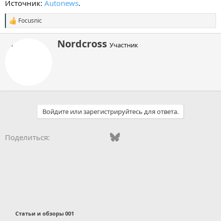
Источник:
Autonews
.
Focusnic
С
и
м
А
Nordcross
Участник
п
в
а
т
т
о
и
р
и
:
Войдите или зарегистрируйтесь для ответа.
Vkontakte
Odnoklassniki
Mail.ru
Bluesky
WhatsApp
Telegram
Электронная
Ссылка
Поделиться:
Статьи и обзоры 001