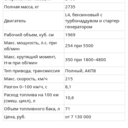
Полная масса, кг
2735
L4, бензиновый с
Двигатель
турбонаддувом и стартер-
генератором
Рабочий объем, куб. см
1969
Макс. мощность, л.с. при
254 при 5500
об/мин
Макс. крутящий момент,
350 при 1800–4800
Н·м при об/мин
Тип привода, трансмиссия
Полный, АКП8
Макс. скорость, км/ч
215
Разгон 0–100 км/ч, с
8,1
Расход топлива на 100 км
10,6
(смеш. цикл), л
Объем топливного бака, л
71
Цена, руб.
от 7 130 000