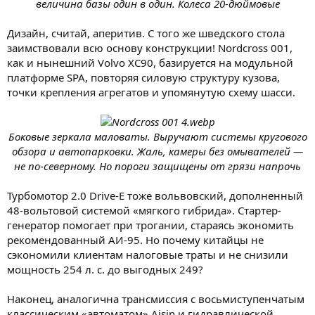
величина базы один в один. Колеса 20-дюймовые
Дизайн, считай, аперитив. С того же шведского стола
заимствовали всю основу конструкции! Nordcross 001,
как и нынешний Volvo XC90, базируется на модульной
платформе SPA, повторяя силовую структуру кузова,
точки крепления агрегатов и упомянутую схему шасси.
Боковые зеркала маловаты. Выручают системы кругового
обзора и автопарковки. Жаль, камеры без омывателей —
не по-северному. Но пороги защищены от грязи напрочь
Турбомотор 2.0 Drive-E тоже вольвовский, дополненный
48-вольтовой системой «мягкого гибрида». Стартер-
генератор помогает при трогании, стараясь экономить
рекомендованный АИ-95. Но почему китайцы не
сэкономили клиентам налоговые траты и не снизили
мощность 254 л. с. до выгодных 249?
Наконец, аналогична трансмиссия с восьмиступенчатым
классическим «автоматом» Aisin и гидравлической