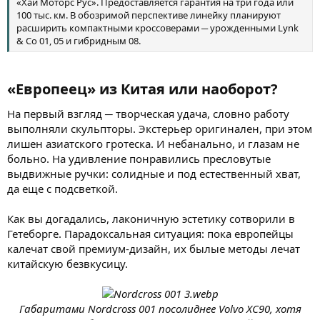
«Хай Моторс Рус». Предоставляется гарантия на три года или
100 тыс. км. В обозримой перспективе линейку планируют
расширить компактными кроссоверами ─ урожденными Lynk
& Co 01, 05 и гибридным 08.
«Европеец» из Китая или наоборот?​
На первый взгляд ─ творческая удача, словно работу
выполняли скульпторы. Экстерьер оригинален, при этом
лишен азиатского гротеска. И небанально, и глазам не
больно. На удивление понравились пресловутые
выдвижные ручки: солидные и под естественный хват,
да еще с подсветкой.
Как вы догадались, лаконичную эстетику сотворили в
Гетеборге. Парадоксальная ситуация: пока европейцы
калечат свой премиум-дизайн, их былые методы лечат
китайскую безвкусицу.
Габаритами Nordcross 001 посолиднее Volvo XC90, хотя