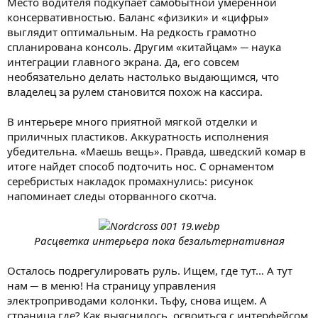
Место водителя подкупает самобытной умеренной
консервативностью. Баланс «физики» и «цифры»
выглядит оптимальным. На редкость грамотно
спланирована консоль. Другим «китайцам» ─ наука
интеграции главного экрана. Да, его совсем
необязательно делать настолько выдающимся, что
владелец за рулем становится похож на кассира.
В интерьере много приятной мягкой отделки и
приличных пластиков. Аккуратность исполнения
убедительна. «Маешь вещь». Правда, шведский комар в
итоге найдет способ подточить нос. С орнаментом
серебристых накладок промахнулись: рисунок
напоминает следы оторванного скотча.
Расцветка интерьера пока безальтернативная
Осталось подрегулировать руль. Ищем, где тут… А тут
нам ─ в меню! На страницу управления
электроприводами колонки. Тьфу, снова ищем. А
страница где? Как выяснилось, освоиться с интерфейсом