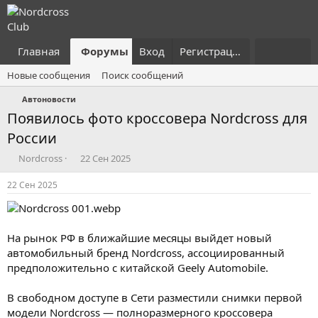
Главная
Форумы
Вход
Что нового?
Регистрация
Пользовател
Новые сообщения
Поиск сообщений
Автоновости
Появилось фото кроссовера Nordcross для
России
А
Д
Nordcross
22 Сен 2025
в
а
т
т
22 Сен 2025
о
а
р
н
т
а
е
ч
На рынок РФ в ближайшие месяцы выйдет новый
м
а
автомобильный бренд Nordcross, ассоциированный
ы
л
предположительно с китайской Geely Automobile.
а
В свободном доступе в Сети разместили снимки первой
модели Nordcross — полноразмерного кроссовера