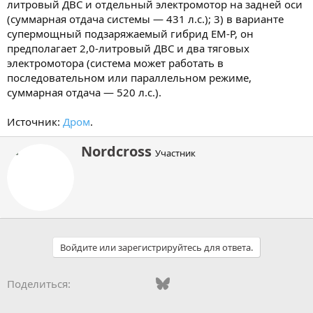
литровый ДВС и отдельный электромотор на задней оси
(суммарная отдача системы — 431 л.с.); 3) в варианте
супермощный подзаряжаемый гибрид EM-P, он
предполагает 2,0-литровый ДВС и два тяговых
электромотора (система может работать в
последовательном или параллельном режиме,
суммарная отдача — 520 л.с.).
Источник:
Дром
.
А
Nordcross
Участник
в
т
о
р
Войдите или зарегистрируйтесь для ответа.
Vkontakte
Odnoklassniki
Mail.ru
Bluesky
WhatsApp
Telegram
Электронная
Поделиться: