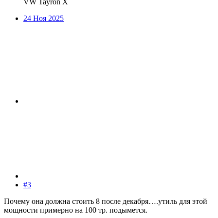
VW Tayron X
24 Ноя 2025
#3
Почему она должна стоить 8 после декабря….утиль для этой
мощности примерно на 100 тр. подымется.