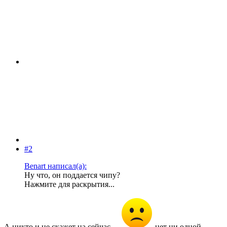
#2
Benart написал(а):
Ну что, он поддается чипу?
Нажмите для раскрытия...
А никто и не скажет на сейчас....
нет ни одной