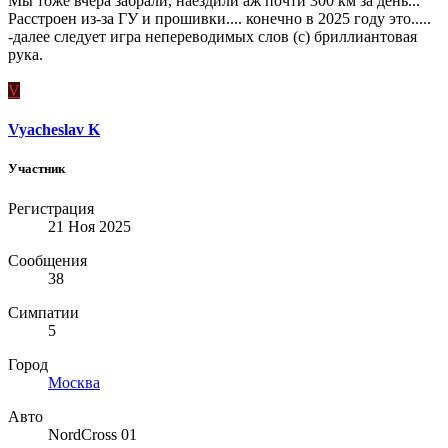
Мы тоже вчера забрали, наездили аж почти 300 км за день...
Расстроен из-за ГУ и прошивки.... конечно в 2025 году это.....
-далее следует игра непереводимых слов (с) бриллиантовая
рука.
V
Vyacheslav K
Участник
Регистрация
21 Ноя 2025
Сообщения
38
Симпатии
5
Город
Москва
Авто
NordCross 01