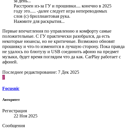
за день...
Расстроен из-за ГУ и прошивки.... конечно в 2025
году это..... -далее следует игра непереводимых
слов (с) бриллиантовая рука.
Нажмите для раскрытия...
Первые впечатления по управлению и комфорту самые
положительные. С ГУ практически разобрался, да есть
некоторые нюансы, но не критичные. Возможно обновят
прошивку и что-то изменится в лучшую сторону. Пока правда
не удалось по блютузу и USB соединить афоню на предмет
музыки, будет время поглядим что да как. CarPlay работает с
афоней.
Последнее редактирование:
7 Дек 2025
F
Focusnic
Авторитет
Регистрация
22 Ноя 2025
Сообщения