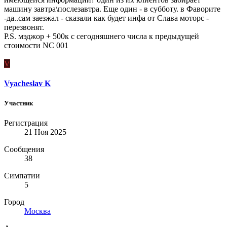
машину завтра\послезавтра. Еще один - в субботу. в Фаворите
-да..сам заезжал - сказали как будет инфа от Слава моторс -
перезвонят.
P.S. мэджор + 500к с сегодняшнего числа к предыдущей
стоимости NC 001
V
Vyacheslav K
Участник
Регистрация
21 Ноя 2025
Сообщения
38
Симпатии
5
Город
Москва