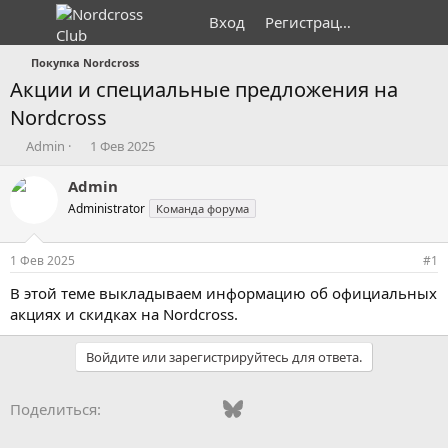
Вход
Регистрация
Покупка Nordcross
Акции и специальные предложения на
Nordcross
А
Д
Admin
1 Фев 2025
в
а
т
т
Admin
о
а
Administrator
Команда форума
р
н
т
а
е
ч
1 Фев 2025
#1
м
а
ы
л
В этой теме выкладываем информацию об официальных
а
акциях и скидках на Nordcross.
Войдите или зарегистрируйтесь для ответа.
Vkontakte
Odnoklassniki
Mail.ru
Bluesky
WhatsApp
Telegram
Электронная
Ссылка
Поделиться: